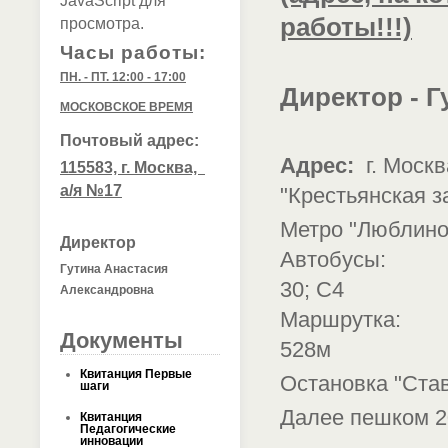
JavaScript для
работы!!!)
просмотра.
Часы работы:
ПН. - ПТ. 12:00 - 17:00
Директор - 
МОСКОВСКОЕ ВРЕМЯ
Почтовый адрес:
Адрес:
г. Моск
115583, г. Москва,
а/я №17
"Крестьянская за
Метро "Люблино
Директор
Автобусы:
Гутина Анастасия
30;
С4
Александровна
Маршрутка:
Документы
528м
Квитанция Первые
Остановка "Ста
шаги
Далее пешком 2
Квитанция
Педагогические
инновации