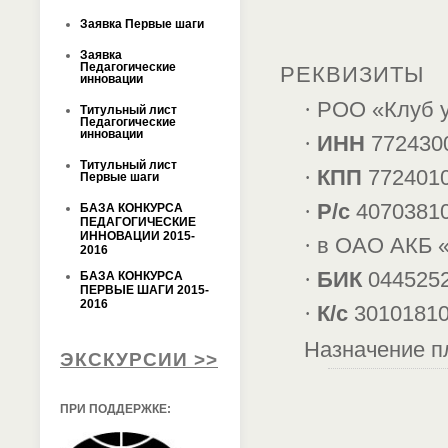
Заявка Первые шаги
Заявка
Педагогические
РЕКВИЗИТЫ
инновации
·
РОО «Клуб у
Титульный лист
Педагогические
инновации
·
ИНН
772430
Титульный лист
·
КПП
772401
Первые шаги
·
Р/с
4070381
БАЗА КОНКУРСА
ПЕДАГОГИЧЕСКИЕ
ИННОВАЦИИ 2015-
·
в ОАО АКБ «
2016
·
БИК
044525
БАЗА КОНКУРСА
ПЕРВЫЕ ШАГИ 2015-
2016
·
К/с
3010181
Назначени­е п
ЭКСКУРСИИ >>
ПРИ ПОДДЕРЖКЕ: